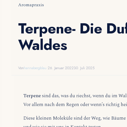
Aromapraxis
Terpene- Die Du
Waldes
Von
hannabergblau
26. Januar 2022
30. Juli 2025
Terpene
sind das, was du riechst, wenn du im Wald
Vor allem nach dem Regen oder wenn’s richtig hei
Diese kleinen Moleküle sind der Weg, wie Bäume
und wie sie mit uns in Kontakt treten.