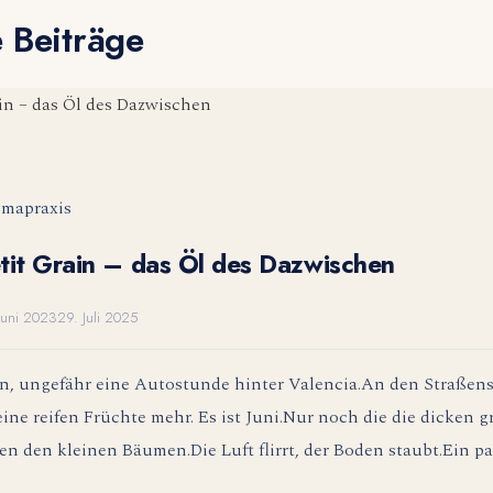
 Beiträge
mapraxis
tit Grain – das Öl des Dazwischen
Juni 2023
29. Juli 2025
n, ungefähr eine Autostunde hinter Valencia.An den Straßen
ine reifen Früchte mehr. Es ist Juni.Nur noch die die dicken 
en den kleinen Bäumen.Die Luft flirrt, der Boden staubt.Ein p