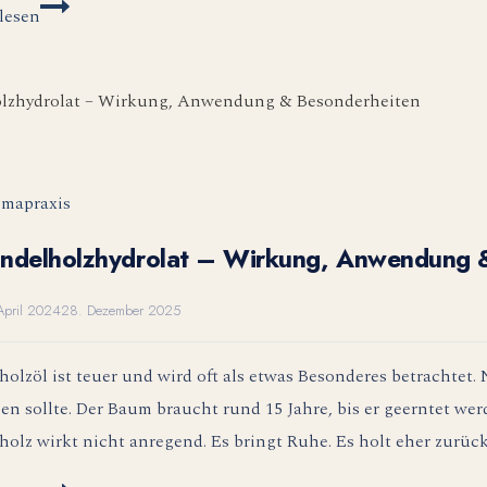
Petit
lesen
Grain
–
das
Öl
des
Dazwischen
mapraxis
ndelholzhydrolat – Wirkung, Anwendung 
April 2024
28. Dezember 2025
holzöl ist teuer und wird oft als etwas Besonderes betrachtet
zen sollte. Der Baum braucht rund 15 Jahre, bis er geerntet wer
holz wirkt nicht anregend. Es bringt Ruhe. Es holt eher zurüc