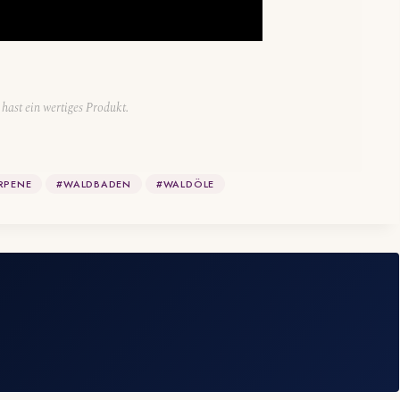
hast ein wertiges Produkt.
RPENE
#
WALDBADEN
#
WALDÖLE